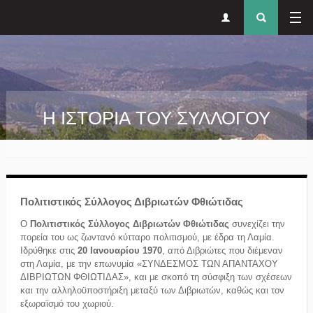
Δευτερεύον
Φόρ
Παράκαμψη προς το κυρίως περιεχόμενο
μενού
αναζήτησ
Η ΙΣΤΟΡΙΑ ΤΟΥ ΣΥΛΛΟΓΟΥ
Πολιτιστικός Σύλλογος Διβριωτών Φθιώτιδας
Ο
Πολιτιστικός Σύλλογος Διβριωτών Φθιώτιδας
συνεχίζει την
πορεία του ως ζωντανό κύτταρο πολιτισμού, με έδρα τη Λαμία.
Ιδρύθηκε στις
20 Ιανουαρίου 1970
, από Διβριώτες που διέμεναν
στη Λαμία, με την επωνυμία «ΣΥΝΔΕΣΜΟΣ ΤΩΝ ΑΠΑΝΤΑΧΟΥ
ΔΙΒΡΙΩΤΩΝ ΦΘΙΩΤΙΔΑΣ», και με σκοπό τη σύσφιξη των σχέσεων
και την αλληλοϋποστήριξη μεταξύ των Διβριωτών, καθώς και τον
εξωραϊσμό του χωριού.