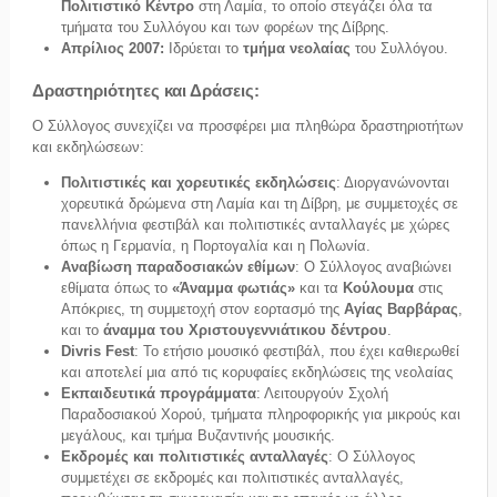
Πολιτιστικό Κέντρο
στη Λαμία, το οποίο στεγάζει όλα τα
τμήματα του Συλλόγου και των φορέων της Δίβρης.
Απρίλιος 2007:
Ιδρύεται το
τμήμα νεολαίας
του Συλλόγου.
Δραστηριότητες και Δράσεις:
Ο Σύλλογος συνεχίζει να προσφέρει μια πληθώρα δραστηριοτήτων
και εκδηλώσεων:
Πολιτιστικές και χορευτικές εκδηλώσεις
: Διοργανώνονται
χορευτικά δρώμενα στη Λαμία και τη Δίβρη, με συμμετοχές σε
πανελλήνια φεστιβάλ και πολιτιστικές ανταλλαγές με χώρες
όπως η Γερμανία, η Πορτογαλία και η Πολωνία.
Αναβίωση παραδοσιακών εθίμων
: Ο Σύλλογος αναβιώνει
εθίματα όπως το
«Άναμμα φωτιάς»
και τα
Κούλουμα
στις
Απόκριες, τη συμμετοχή στον εορτασμό της
Αγίας Βαρβάρας
,
και το
άναμμα του Χριστουγεννιάτικου δέντρου
.
Divris Fest
: Το ετήσιο μουσικό φεστιβάλ, που έχει καθιερωθεί
και αποτελεί μια από τις κορυφαίες εκδηλώσεις της νεολαίας
Εκπαιδευτικά προγράμματα
: Λειτουργούν Σχολή
Παραδοσιακού Χορού, τμήματα πληροφορικής για μικρούς και
μεγάλους, και τμήμα Βυζαντινής μουσικής.
Εκδρομές και πολιτιστικές ανταλλαγές
: Ο Σύλλογος
συμμετέχει σε εκδρομές και πολιτιστικές ανταλλαγές,