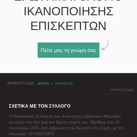
ΙΚΑΝΟΠΟΙΗΣΗΣ
ΕΠΙΣΚΕΠΤΩΝ
Πείτε μας τη γνώμη σας
ΒΡΙΣΚΕΣΤΕ ΕΔΩ
ΑΡΧΙΚΗ
»
ΣΥΛΛΟΓΟΣ
ΑΡΧΗ ΣΕΛΙΔΑΣ
ΣΧΕΤΙΚΑ ΜΕ ΤΟΝ ΣΥΛΛΟΓΟ
Ο Πολιτιστικός Σύλλογος των Απανταχού Διβριωτών Φθιώτιδας,
συνεχίζει την όλο ζωή και δράση πορεία του. Ιδρύθηκε στις 20
Ιανουαρίου 1970, από Διβριώτες που διέμεναν στη Λαμία, με την
επωνυμία «ΣΥΝΔΕΣΜΟΣ ...