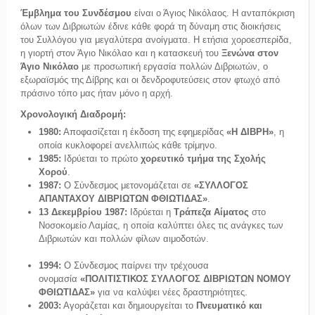
Έμβλημα του Συνδέσμου
είναι ο Άγιος Νικόλαος. Η ανταπόκριση
όλων των Διβριωτών έδινε κάθε φορά τη δύναμη στις διοικήσεις
του Συλλόγου για μεγαλύτερα ανοίγματα. Η ετήσια χοροεσπερίδα,
η γιορτή στον Άγιο Νικόλαο και η κατασκευή του
Ξενώνα στον
Άγιο Νικόλαο
με προσωπική εργασία πολλών Διβριωτών, ο
εξωραϊσμός της Δίβρης και οι δενδροφυτεύσεις στον φτωχό από
πράσινο τόπο μας ήταν μόνο η αρχή.
Χρονολογική Διαδρομή:
1980:
Αποφασίζεται η έκδοση της εφημερίδας
«Η ΔΙΒΡΗ»
, η
οποία κυκλοφορεί ανελλιπώς κάθε τρίμηνο.
1985:
Ιδρύεται το πρώτο
χορευτικό τμήμα της Σχολής
Χορού
.
1987:
Ο Σύνδεσμος μετονομάζεται σε
«ΣΥΛΛΟΓΟΣ
ΑΠΑΝΤΑΧΟΥ ΔΙΒΡΙΩΤΩΝ ΦΘΙΩΤΙΔΑΣ»
.
13 Δεκεμβρίου 1987:
Ιδρύεται η
Τράπεζα Αίματος
στο
Νοσοκομείο Λαμίας, η οποία καλύπτει όλες τις ανάγκες των
Διβριωτών και πολλών φίλων αιμοδοτών.
1994:
Ο Σύνδεσμος παίρνει την τρέχουσα
ονομασία
«ΠΟΛΙΤΙΣΤΙΚΟΣ ΣΥΛΛΟΓΟΣ ΔΙΒΡΙΩΤΩΝ ΝΟΜΟΥ
ΦΘΙΩΤΙΔΑΣ»
για να καλύψει νέες δραστηριότητες.
2003:
Αγοράζεται και δημιουργείται το
Πνευματικό και