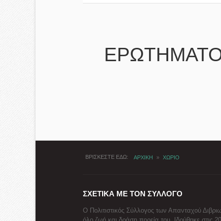
ΕΡΩΤΗΜΑΤΟ
ΒΡΙΣΚΕΣΤΕ ΕΔΩ
ΑΡΧΙΚΗ
»
ΧΩΡΙΟ
ΣΧΕΤΙΚΑ ΜΕ ΤΟΝ ΣΥΛΛΟΓΟ
Ο Πολιτιστικός Σύλλογος των Απανταχού Διβριω
όλο ζωή και δράση πορεία του. Ιδρύθηκε στις 2