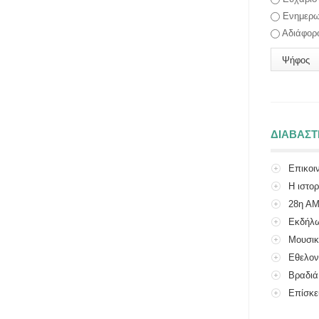
Ενημερω
Αδιάφορ
ΔΙΑΒΑΣ
Επικοι
Η ιστο
28η Α
Εκδήλω
Πολιτιστικού
Μουσικ
Εθελον
Βραδιά
Επίσκε
Σχολείου...