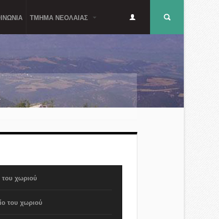
Δευτερεύον
Φόρμα
ΙΝΩΝΙΑ
ΤΜΗΜΑ ΝΕΟΛΑΙΑΣ
μενού
αναζήτησης
Α
α του χωριού
ίο του χωριού