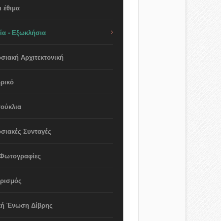
 έθιμα
ία - Εξωκλήσια
σιακή Αρχιτεκτονική
ρικό
ούκλια
σιακές Συνταγές
 Φωτογραφίες
ιρισμός
κή Ένωση Δίβρης