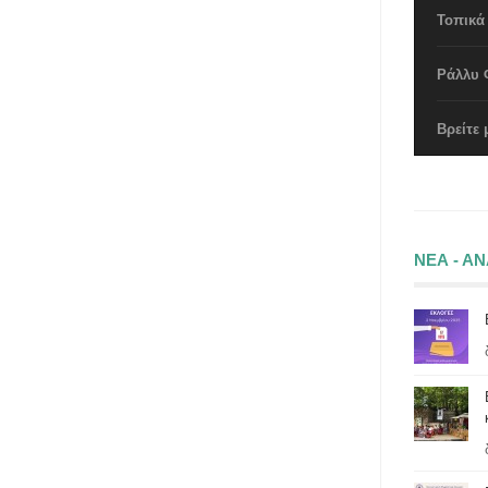
Τοπικά
Ράλλυ 
Βρείτε 
ΝΕΑ - Α