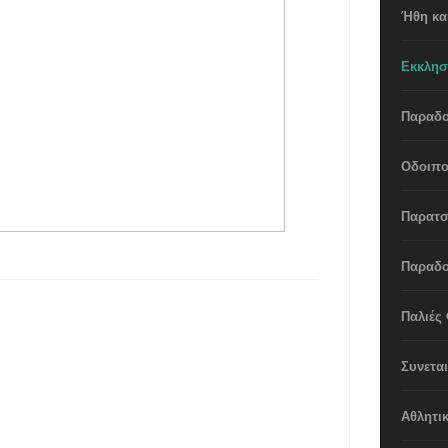
Ήθη και
Εκκλησ
Παραδο
Οδοιπο
Παρατσ
Παραδο
Παλιές
Συνετα
Αθλητι