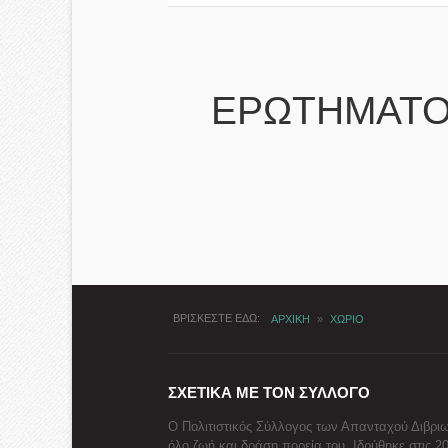
ΕΡΩΤΗΜΑΤΟ
ΒΡΙΣΚΕΣΤΕ ΕΔΩ
ΑΡΧΙΚΗ
»
ΧΩΡΙΟ
ΣΧΕΤΙΚΑ ΜΕ ΤΟΝ ΣΥΛΛΟΓΟ
Ο Πολιτιστικός Σύλλογος των Απανταχού Διβριω
όλο ζωή και δράση πορεία του. Ιδρύθηκε στις 2