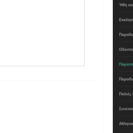
Ήθη και
Εκκλησ
Παραδο
Οδοιπο
Παρατσ
Παραδο
Παλιές
Συνετα
Αθλητι