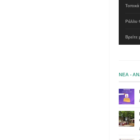
Τοπικά
Ράλλυ 
Βρείτε 
ΝΕΑ - Α