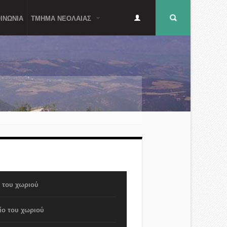
Δευτερεύον
Φόρμα
ΙΝΩΝΙΑ
ΤΜΗΜΑ ΝΕΟΛΑΙΑΣ
μενού
αναζήτησης
α του χωριού
ίο του χωριού