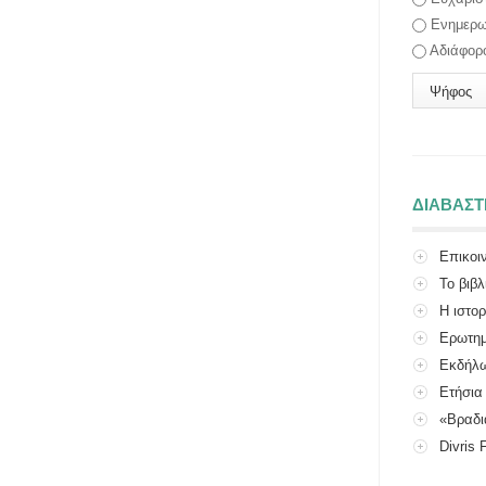
Ενημερω
Αδιάφορ
ΔΙΑΒΑΣ
Επικοι
Το βιβλ
Η ιστο
Ερωτημ
Εκδήλω
Πολιτιστικού
Ετήσια
«Βραδι
Divris 