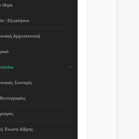
 έθιμα
ία - Εξωκλήσια
σιακή Αρχιτεκτονική
ρικό
ούκλια
σιακές Συνταγές
 Φωτογραφίες
ιρισμός
κή Ένωση Δίβρης