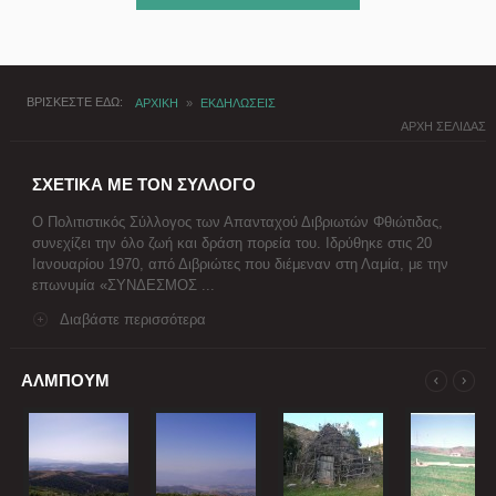
ΒΡΙΣΚΕΣΤΕ ΕΔΩ
ΑΡΧΙΚΗ
»
ΕΚΔΗΛΩΣΕΙΣ
ΑΡΧΗ ΣΕΛΙΔΑΣ
ΣΧΕΤΙΚΑ ΜΕ ΤΟΝ ΣΥΛΛΟΓΟ
Ο Πολιτιστικός Σύλλογος των Απανταχού Διβριωτών Φθιώτιδας,
συνεχίζει την όλο ζωή και δράση πορεία του. Ιδρύθηκε στις 20
Ιανουαρίου 1970, από Διβριώτες που διέμεναν στη Λαμία, με την
επωνυμία «ΣΥΝΔΕΣΜΟΣ ...
Διαβάστε περισσότερα
ΑΛΜΠΟΥΜ