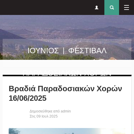
Δευτερεύον
Φόρ
Παράκαμψη προς το κυρίως περιεχόμενο
μενού
αναζήτησ
ΙΟΥΝΙΟΣ | ΦΕΣΤΙΒΑΛ
ΠΑΡΑΔΟΣΙΑΚΩΝ ΧΟΡΩΝ
Βραδιά Παραδοσιακών Χορών
16/06/2025
Δημοσιεύθηκε από
admin
Στις
09
Ιουλ
2025