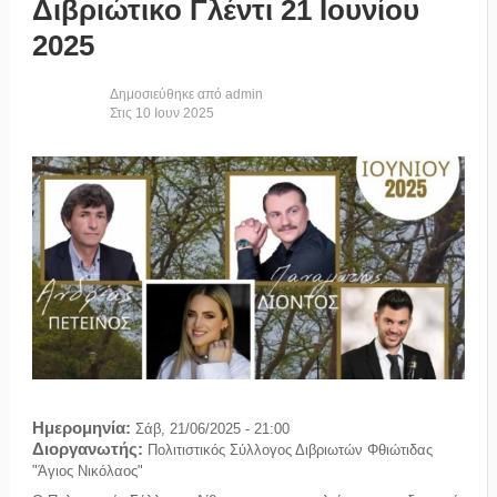
Διβριώτικο Γλέντι 21 Ιουνίου
2025
Δημοσιεύθηκε από
admin
Στις
10
Ιουν
2025
Ημερομηνία:
Σάβ, 21/06/2025 - 21:00
Διοργανωτής:
Πολιτιστικός Σύλλογος Διβριωτών Φθιώτιδας
"Άγιος Νικόλαος"