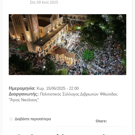
Στις
09
Ιουλ
2025
Ημερομηνία:
Κυρ, 15/06/2025 - 22:00
Διοργανωτής:
Πολιτιστικός Σύλλογος Διβριωτών Φθιώτιδας
"Άγιος Νικόλαος"
Διαβάστε περισσότερα
για Το Χοροστάσι της αγάπης 15/06/2025
Share: