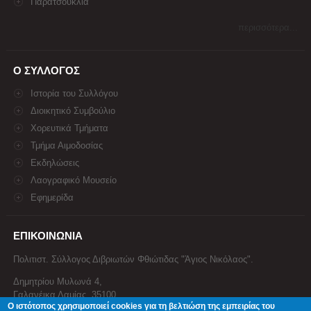
Παρατσούκλια
περισσότερα...
Ο ΣΥΛΛΟΓΟΣ
Ιστορία του Συλλόγου
Διοικητικό Συμβούλιο
Χορευτικά Τμήματα
Τμήμα Αιμοδοσίας
Εκδηλώσεις
Λαογραφικό Μουσείο
Εφημερίδα
ΕΠΙΚΟΙΝΩΝΙΑ
Πολιτιστ. Σύλλογος Διβριωτών Φθιώτιδας "Άγιος Νικόλαος".
Δημητρίου Μυλωνά 4,
Γαλανέικα Λαμίας, 35100
Ο ιστότοπος χρησιμοποιεί cookies για τη βελτιώση της εμπειρίας του