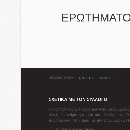
ΕΡΩΤΗΜΑΤΟ
ΒΡΙΣΚΕΣΤΕ ΕΔΩ
ΑΡΧΙΚΗ
»
ΕΚΔΗΛΩΣΕΙΣ
ΣΧΕΤΙΚΑ ΜΕ ΤΟΝ ΣΥΛΛΟΓΟ
Ο Πολιτιστικός Σύλλογος των Απανταχού Διβριω
όλο ζωή και δράση πορεία του. Ιδρύθηκε στις 2
που διέμεναν στη Λαμία, με την επωνυμία «Σ
Διαβάστε περισσότερα