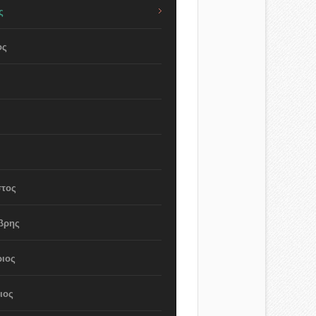
ς
ος
τος
βρης
ιος
ιος