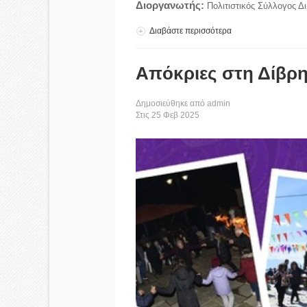
Διοργανωτής:
Πολιτιστικός Σύλλογος Δ
Διαβάστε περισσότερα
για Αποκριάτικο διή
Απόκριες στη Δίβρη
Δημοσιεύθηκε από
admin
Στις
25
Φεβ
2025