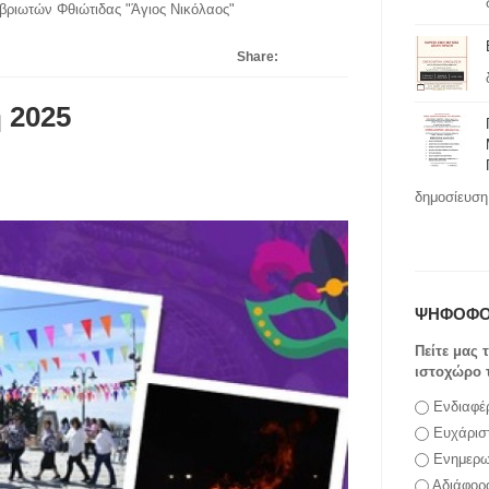
ιβριωτών Φθιώτιδας "Άγιος Νικόλαος"
μερο στη Δίβρη 2-3/03/2025
Share:
 2025
δημοσίευση 
ΨΗΦΟΦΟ
Πείτε μας 
ιστοχώρο 
Επιλογές
Ενδιαφέ
Ευχάρισ
Ενημερω
Αδιάφορ