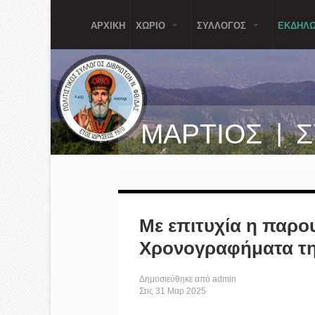
Παράκαμψη προς το κυρίως περιεχόμενο
ΑΡΧΙΚΗ
ΧΩΡΙΟ
ΣΥΛΛΟΓΟΣ
ΕΚΔΗΛΩ
ΜΑΡΤΙΟΣ | 
Με επιτυχία η παρο
Χρονογραφήματα τη
Δημοσιεύθηκε από
admin
Στις
31
Μαρ
2025