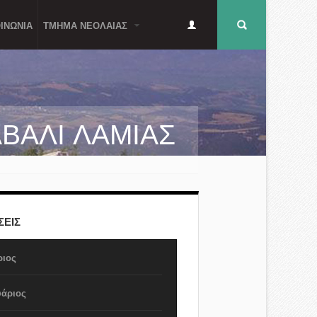
Δευτερεύον
Φόρμα
ΙΝΩΝΙΑ
ΤΜΗΜΑ ΝΕΟΛΑΙΑΣ
μενού
αναζήτησης
ΒΑΛΙ ΛΑΜΙΑΣ
ΕΙΣ
ριος
άριος