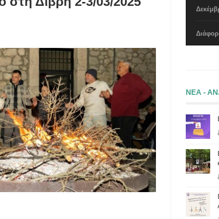
 στη Δίβρη 2-3/03/2025
Δεκέμβ
Διάφορ
ΝΕΑ - Α