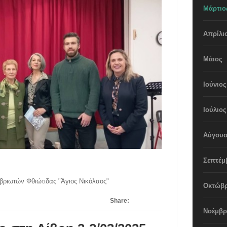
Μάρτιο
Απρίλι
Μάιος
Ιούνιος
Ιούλιος
Αύγουσ
Σεπτέμ
ιβριωτών Φθιώτιδας "Άγιος Νικόλαος"
Οκτώβρ
παρουσίαση του βιβλίου «Τα Χρονογραφήματα της Άννας»
Share:
Νοέμβρ