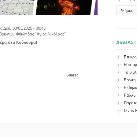
ως
Δευ, 03/03/2025 - 00:45
ιβριωτών Φθιώτιδας "Άγιος Νικόλαος"
ΔΙΑΒΑΣ
αέρα στα Κούλουμα!
Επικοι
Η ιστο
Το βιβλ
βρη 2025
Share:
Ερωτημ
Εκδήλω
Πολιτιστικού
Ράλλυ 
Παρατσ
Divris 