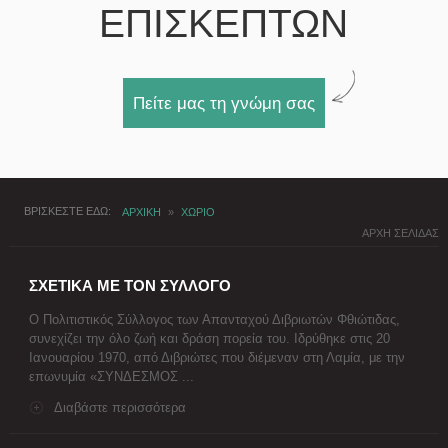
ΕΠΙΣΚΕΠΤΩΝ
Πείτε μας τη γνώμη σας
ΒΡΙΣΚΕΣΤΕ ΕΔΩ
ΑΡΧΙΚΗ
»
ΧΩΡΙΟ
ΑΡΧΗ ΣΕΛΙΔΑΣ
ΣΧΕΤΙΚΑ ΜΕ ΤΟΝ ΣΥΛΛΟΓΟ
Ο Πολιτιστικός Σύλλογος των Απανταχού Διβριωτών Φθιώτιδας,
συνεχίζει την όλο ζωή και δράση πορεία του. Ιδρύθηκε στις 20
Ιανουαρίου 1970, από Διβριώτες που διέμεναν στη Λαμία, με την
επωνυμία «ΣΥΝΔΕΣΜΟΣ ...
Διαβάστε περισσότερα