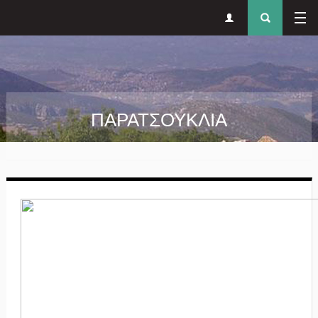
Δευτερεύον
Φόρ
Παράκαμψη προς το κυρίως περιεχόμενο
μενού
αναζήτησ
ΠΑΡΑΤΣΟΥΚΛΙΑ