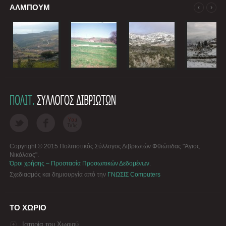
ΑΛΜΠΟΥΜ
Copyright © 2015 Πολιτιστικός Σύλλογος Διβριωτών Φθιώτιδας "Άγιος
Νικόλαος".
Όροι χρήσης – Προστασία Προσωπικών Δεδομένων
.
Σχεδιασμός και δημιουργία από την
ΓΝΩΣΙΣ Computers
ΤΟ ΧΩΡΙΟ
Ιστορία του Χωριού