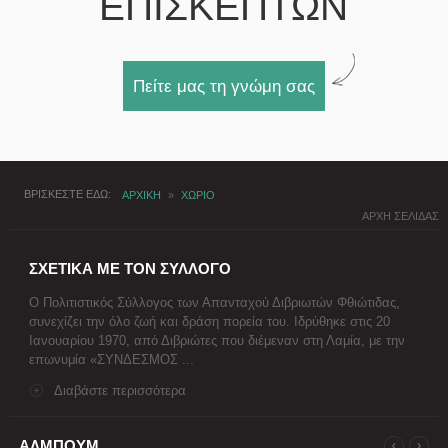
ΕΠΙΣΚΕΠΤΩΝ
Πείτε μας τη γνώμη σας
ΒΡΙΣΚΕΣΤΕ ΕΔΩ
ΑΡΧΙΚΗ
»
ΧΩΡΙΟ
ΑΡΧΗ ΣΕΛΙΔΑΣ
ΣΧΕΤΙΚΑ ΜΕ ΤΟΝ ΣΥΛΛΟΓΟ
Ο Πολιτιστικός Σύλλογος των Απανταχού Διβριωτών Φθιώτιδας,
συνεχίζει την όλο ζωή και δράση πορεία του. Ιδρύθηκε στις 20
Ιανουαρίου 1970, από Διβριώτες που διέμεναν στη Λαμία, με την
επωνυμία «ΣΥΝΔΕΣΜΟΣ ...
Διαβάστε περισσότερα
ΑΛΜΠΟΥΜ