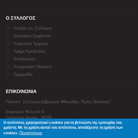
Ο ΣΥΛΛΟΓΟΣ
Ιστορία του Συλλόγου
Διοικητικό Συμβούλιο
Χορευτικά Τμήματα
Τμήμα Αιμοδοσίας
Εκδηλώσεις
Λαογραφικό Μουσείο
Εφημερίδα
ΕΠΙΚΟΙΝΩΝΙΑ
Πολιτιστ. Σύλλογος Διβριωτών Φθιώτιδας "Άγιος Νικόλαος".
Δημητρίου Μυλωνά 4,
Γαλανέικα Λαμίας, 35100
Ο ιστότοπος χρησιμοποιεί cookies για τη βελτιώση της εμπειρίας του
Τηλέφωνο: 22310 34674
χρήστη. Με τη χρήση αυτού του ιστότοπου, αποδέχεστε τη χρήση των
Email:
divrilamias@yahoo.gr
Περισσότερα
cookies.