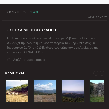
ΒΡΙΣΚΕΣΤΕ ΕΔΩ
ΑΡΧΙΚΗ
ΑΡΧΗ ΣΕΛΙΔΑΣ
ΣΧΕΤΙΚΑ ΜΕ ΤΟΝ ΣΥΛΛΟΓΟ
Ο Πολιτιστικός Σύλλογος των Απανταχού Διβριωτών Φθιώτιδας,
συνεχίζει την όλο ζωή και δράση πορεία του. Ιδρύθηκε στις 20
Ιανουαρίου 1970, από Διβριώτες που διέμεναν στη Λαμία, με την
επωνυμία «ΣΥΝΔΕΣΜΟΣ ...
Διαβάστε περισσότερα
ΑΛΜΠΟΥΜ