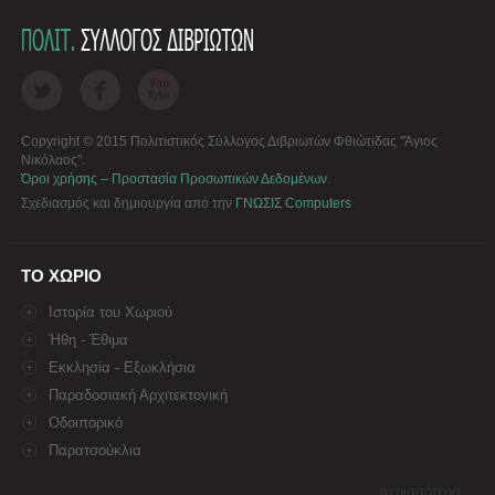
Copyright © 2015 Πολιτιστικός Σύλλογος Διβριωτών Φθιώτιδας "Άγιος
Νικόλαος".
Όροι χρήσης – Προστασία Προσωπικών Δεδομένων
.
Σχεδιασμός και δημιουργία από την
ΓΝΩΣΙΣ Computers
ΤΟ ΧΩΡΙΟ
Ιστορία του Χωριού
Ήθη - Έθιμα
Εκκλησία - Εξωκλήσια
Παραδοσιακή Αρχιτεκτονική
Οδοιπορικό
Παρατσούκλια
περισσότερα...