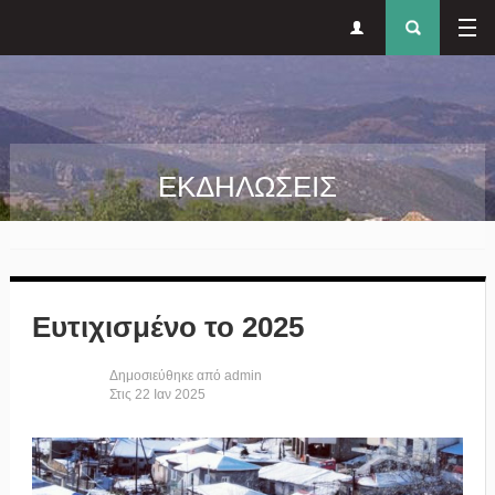
Δευτερεύον
Φόρ
Παράκαμψη προς το κυρίως περιεχόμενο
μενού
αναζήτησ
ΕΚΔΗΛΩΣΕΙΣ
Ευτιχισμένο το 2025
Δημοσιεύθηκε από
admin
Στις
22
Ιαν
2025