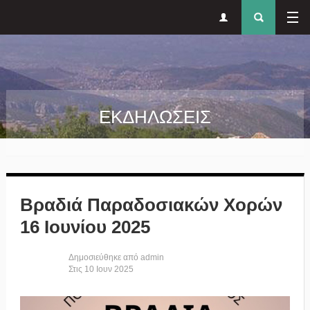
Δευτερεύον
Φόρ
Παράκαμψη προς το κυρίως περιεχόμενο
μενού
αναζήτησ
ΕΚΔΗΛΩΣΕΙΣ
Βραδιά Παραδοσιακών Χορών
16 Ιουνίου 2025
Δημοσιεύθηκε από
admin
Στις
10
Ιουν
2025