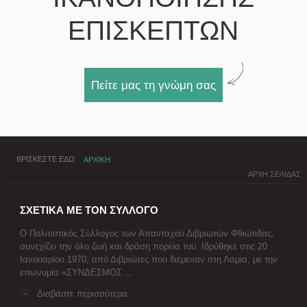
ΕΠΙΣΚΕΠΤΩΝ
Πείτε μας τη γνώμη σας
ΒΡΙΣΚΕΣΤΕ ΕΔΩ
ΑΡΧΙΚΗ
ΑΡΧΗ ΣΕΛΙΔΑΣ
ΣΧΕΤΙΚΑ ΜΕ ΤΟΝ ΣΥΛΛΟΓΟ
Ο Πολιτιστικός Σύλλογος των Απανταχού Διβριωτών Φθιώτιδας,
συνεχίζει την όλο ζωή και δράση πορεία του. Ιδρύθηκε στις 20
Ιανουαρίου 1970, από Διβριώτες που διέμεναν στη Λαμία, με την
επωνυμία «ΣΥΝΔΕΣΜΟΣ ...
Διαβάστε περισσότερα