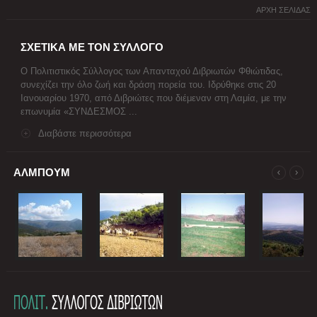
ΑΡΧΗ ΣΕΛΙΔΑΣ
ΣΧΕΤΙΚΑ ΜΕ ΤΟΝ ΣΥΛΛΟΓΟ
Ο Πολιτιστικός Σύλλογος των Απανταχού Διβριωτών Φθιώτιδας,
συνεχίζει την όλο ζωή και δράση πορεία του. Ιδρύθηκε στις 20
Ιανουαρίου 1970, από Διβριώτες που διέμεναν στη Λαμία, με την
επωνυμία «ΣΥΝΔΕΣΜΟΣ ...
Διαβάστε περισσότερα
ΑΛΜΠΟΥΜ