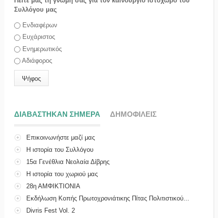
Πείτε μας τη γνώμη σας για τον καινούργιο ιστοχώρο του
Συλλόγου μας
Επιλογές
Ενδιαφέρων
Ευχάριστος
Ενημερωτικός
Αδιάφορος
ΔΙΑΒΑΣΤΗΚΑΝ ΣΗΜΕΡΑ
(ΕΝΕΡΓΗ ΚΑΡΤΕΛΑ)
ΔΗΜΟΦΙΛΕΙΣ
Επικοινωνήστε μαζί μας
Η ιστορία του Συλλόγου
15α Γενέθλια Νεολαία Δίβρης
Η ιστορία του χωριού μας
28η ΑΜΦΙΚΤΙΟΝΙΑ
Εκδήλωση Κοπής Πρωτοχρονιάτικης Πίτας Πολιτιστικού...
Divris Fest Vol. 2