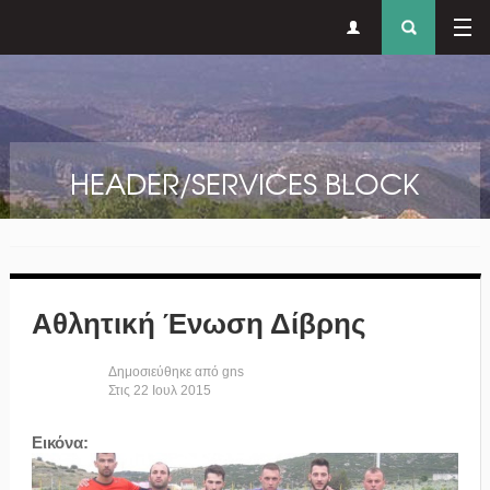
Δευτερεύον
Φόρ
Παράκαμψη προς το κυρίως περιεχόμενο
μενού
αναζήτησ
HEADER/SERVICES BLOCK
Αθλητική Ένωση Δίβρης
Δημοσιεύθηκε από
gns
Στις
22
Ιουλ
2015
Εικόνα: