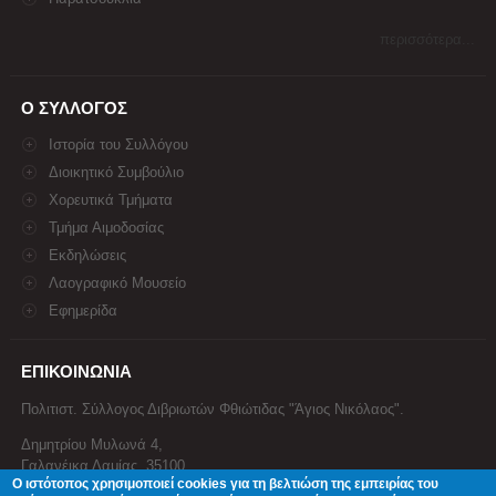
περισσότερα...
Ο ΣΥΛΛΟΓΟΣ
Ιστορία του Συλλόγου
Διοικητικό Συμβούλιο
Χορευτικά Τμήματα
Τμήμα Αιμοδοσίας
Εκδηλώσεις
Λαογραφικό Μουσείο
Εφημερίδα
ΕΠΙΚΟΙΝΩΝΙΑ
Πολιτιστ. Σύλλογος Διβριωτών Φθιώτιδας "Άγιος Νικόλαος".
Δημητρίου Μυλωνά 4,
Γαλανέικα Λαμίας, 35100
Ο ιστότοπος χρησιμοποιεί cookies για τη βελτιώση της εμπειρίας του
Τηλέφωνο: 22310 34674