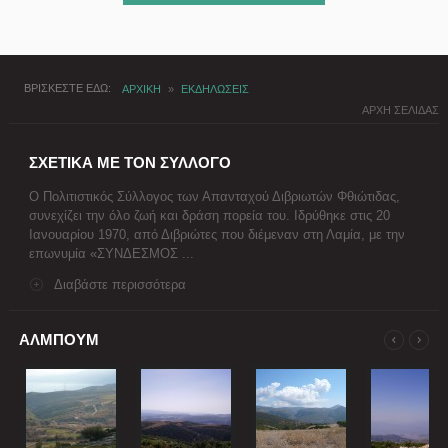
ΒΡΙΣΚΕΣΤΕ ΕΔΩ
ΑΡΧΙΚΗ
»
ΕΚΔΗΛΩΣΕΙΣ
ΑΡΧΗ ΣΕΛΙΔΑΣ
ΣΧΕΤΙΚΑ ΜΕ ΤΟΝ ΣΥΛΛΟΓΟ
Ο Πολιτιστικός Σύλλογος των Απανταχού Διβριωτών Φθιώτιδας,
συνεχίζει την όλο ζωή και δράση πορεία του. Ιδρύθηκε στις 20
Ιανουαρίου 1970, από Διβριώτες που διέμεναν στη Λαμία, με την
επωνυμία «ΣΥΝΔΕΣΜΟΣ ...
Διαβάστε περισσότερα
ΑΛΜΠΟΥΜ