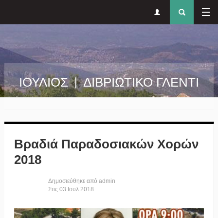
Δευτερεύον
Φόρ
Παράκαμψη προς το κυρίως περιεχόμενο
μενού
αναζήτησ
ΙΟΥΛΙΟΣ | ΔΙΒΡΙΩΤΙΚΟ ΓΛΕΝΤΙ
Βραδιά Παραδοσιακών Χορών
2018
Δημοσιεύθηκε από
admin
Στις
03
Ιουλ
2018