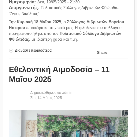
Ημερομηνία:
Δευ, 19/05/2025 - 21:30
Διοργανωτής:
Πολιτιστικός Σύλλογος Διβριωτών Φθιώτιδας
"Άγιος Νικόλαος"
Την Κυριακή 18 Μαΐου 2025
, ο
Σύλλογος Διβριωτών Βορείου
Ηπείρου
επισκέφτηκε το χωριό μας. Η φιλοξενία του συλλόγου
πραγματοποιήθηκε από τον
Πολιτιστικό Σύλλογο Διβριωτών
Φθιώτιδας
, με ιδιαίτερη χαρά και τιμή.
Διαβάστε περισσότερα
για Όταν οι Διβριώτες ενώνονται: Μια αξέχαστη
Share:
επίσκεψη 18.05.2025
Εθελοντική Αιμοδοσία – 11
Μαΐου 2025
Δημοσιεύθηκε από
admin
Στις
14
Μάιος
2025