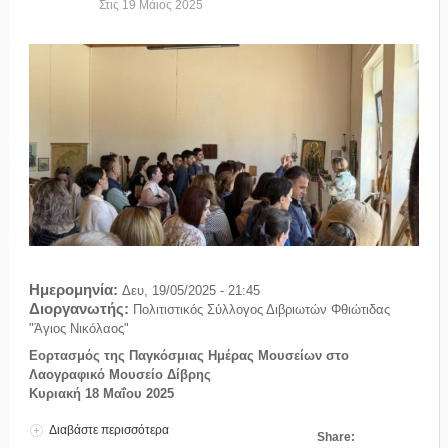
Στις
19
Μάιος
2025
Ημερομηνία:
Δευ, 19/05/2025 - 21:45
Διοργανωτής:
Πολιτιστικός Σύλλογος Διβριωτών Φθιώτιδας
"Άγιος Νικόλαος"
Εορτασμός της Παγκόσμιας Ημέρας Μουσείων στο
Λαογραφικό Μουσείο Δίβρης
Κυριακή 18 Μαΐου 2025
Διαβάστε περισσότερα
για Εορτασμός της Παγκόσμιας Ημέρας Μουσείων
Share:
στο Λαογραφικό Μουσείο Δίβρης Κυριακή 18