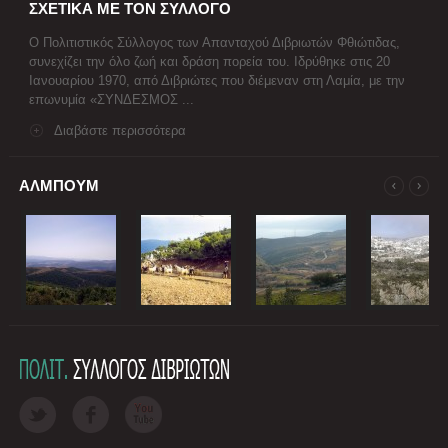
ΣΧΕΤΙΚΑ ΜΕ ΤΟΝ ΣΥΛΛΟΓΟ
Ο Πολιτιστικός Σύλλογος των Απανταχού Διβριωτών Φθιώτιδας,
συνεχίζει την όλο ζωή και δράση πορεία του. Ιδρύθηκε στις 20
Ιανουαρίου 1970, από Διβριώτες που διέμεναν στη Λαμία, με την
επωνυμία «ΣΥΝΔΕΣΜΟΣ ...
Διαβάστε περισσότερα
ΑΛΜΠΟΥΜ