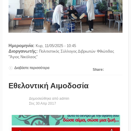
Ημερομηνία:
Κυρ, 11/05/2025 - 10:45
Διοργανωτής:
Πολιτιστικός Σύλλογος Διβριωτών Φθιώτιδας
"Άγιος Νικόλαος"
Διαβάστε περισσότερα
για Εθελοντική Αιμοδοσία – 11 Μαΐου 2025
Share:
Εθελοντική Αιμοδοσία
Δημοσιεύθηκε από
admin
Στις
30
Απρ
2017