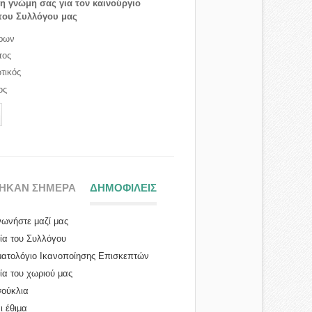
τη γνώμη σας για τον καινούργιο
του Συλλόγου μας
ρων
τος
τικός
ος
ΤΗΚΑΝ ΣΗΜΕΡΑ
ΔΗΜΟΦΙΛΕΙΣ
(ΕΝΕΡΓΗ ΚΑΡΤΕΛΑ)
νωνήστε μαζί μας
ρία του Συλλόγου
ατολόγιο Ικανοποίησης Επισκεπτών
ία του χωριού μας
ούκλια
ι έθιμα