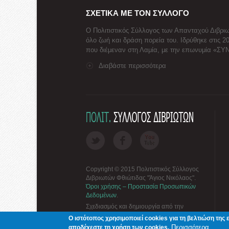
ΣΧΕΤΙΚΑ ΜΕ ΤΟΝ ΣΥΛΛΟΓΟ
Ο Πολιτιστικός Σύλλογος των Απανταχού Διβριω
όλο ζωή και δράση πορεία του. Ιδρύθηκε στις 2
που διέμεναν στη Λαμία, με την επωνυμία «Σ
Διαβάστε περισσότερα
Copyright © 2015 Πολιτιστικός Σύλλογος
Διβριωτών Φθιώτιδας "Άγιος Νικόλαος".
Όροι χρήσης – Προστασία Προσωπικών
Δεδομένων
.
Σχεδιασμός και δημιουργία από την
ΓΝΩΣΙΣ Computers
Ο ιστότοπος χρησιμοποιεί cookies για τη βελτιώση της 
Περισσότερα
αποδέχεστε τη χρήση των cookies.