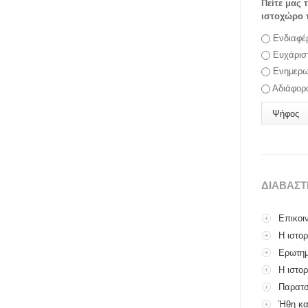
Πείτε μας 
ιστοχώρο 
Επιλογές
Ενδιαφέ
Ευχάρισ
Ενημερω
Αδιάφορ
ΔΙΑΒΑΣ
Επικοι
Η ιστο
Ερωτημ
Η ιστορ
Παρατσ
Ήθη κα