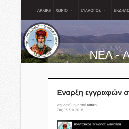
Παράκαμψη προς το κυρίως περιεχόμενο
ΑΡΧΙΚΗ
ΧΩΡΙΟ
ΣΥΛΛΟΓΟΣ
ΕΚΔΗΛΩ
ΝΕΑ - 
Εναρξη εγγραφών στ
Δημοσιεύθηκε από
admin
Στις
05
Σεπ
2016