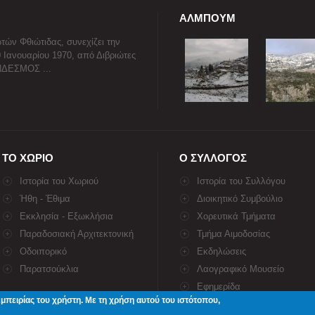
ΑΛΜΠΟΥΜ
τών Φθιώτιδας, συνεχίζει την
0 Ιανουαρίου 1970, από Διβριώτες
ΥΝΔΕΣΜΟΣ ...
ΤΟ ΧΩΡΙΟ
Ο ΣΥΛΛΟΓΟΣ
Ιστορία του Χωριού
Ιστορία του Συλλόγου
Ήθη - Έθιμα
Διοικητικό Συμβούλιο
Εκκλησία - Εξωκλήσια
Χορευτικά Τμήματα
Παραδοσιακή Αρχιτεκτονική
Τμήμα Αιμοδοσίας
Οδοιπορικό
Εκδηλώσεις
Παρατσούκλια
Λαογραφικό Μουσείο
Εφημερίδα
περισσότερα...
εμπειρίας του χρήστη. Με τη χρήση αυτού του ιστότοπου,