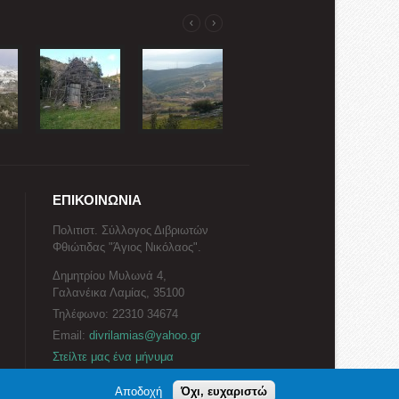
ΕΠΙΚΟΙΝΩΝΙΑ
Πολιτιστ. Σύλλογος Διβριωτών
Φθιώτιδας "Άγιος Νικόλαος".
Δημητρίου Μυλωνά 4,
Γαλανέικα Λαμίας, 35100
Τηλέφωνο: 22310 34674
Email:
divrilamias@yahoo.gr
Στείλτε μας ένα μήνυμα
Αποδοχή
Όχι, ευχαριστώ