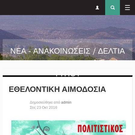
Δευτερεύον
Φόρ
Παράκαμψη προς το κυρίως περιεχόμενο
μενού
αναζήτησ
ΝΕΑ - ΑΝΑΚΟΙΝΩΣΕΙΣ / ΔΕΛΤΙΑ
ΤΥΠΟΥ
ΕΘΕΛΟΝΤΙΚΗ ΑΙΜΟΔΟΣΙΑ
Δημοσιεύθηκε από
admin
Στις
23
Οκτ
2016