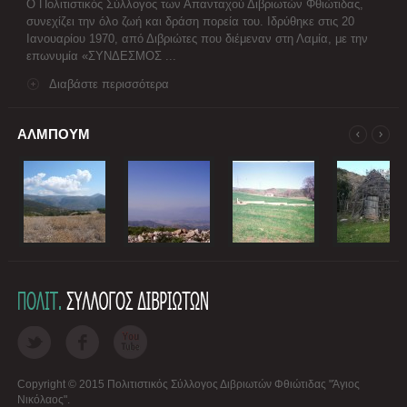
Ο Πολιτιστικός Σύλλογος των Απανταχού Διβριωτών Φθιώτιδας,
συνεχίζει την όλο ζωή και δράση πορεία του. Ιδρύθηκε στις 20
Ιανουαρίου 1970, από Διβριώτες που διέμεναν στη Λαμία, με την
επωνυμία «ΣΥΝΔΕΣΜΟΣ ...
Διαβάστε περισσότερα
ΑΛΜΠΟΥΜ
Copyright © 2015 Πολιτιστικός Σύλλογος Διβριωτών Φθιώτιδας "Άγιος
Νικόλαος".