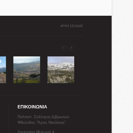
ΑΡΧΗ ΣΕΛΙΔΑΣ
ΕΠΙΚΟΙΝΩΝΙΑ
Πολιτιστ. Σύλλογος Διβριωτών
Φθιώτιδας "Άγιος Νικόλαος".
Δημητρίου Μυλωνά 4,