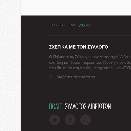
ΒΡΙΣΚΕΣΤΕ ΕΔΩ
ΑΡΧΙΚΗ
ΣΧΕΤΙΚΑ ΜΕ ΤΟΝ ΣΥΛΛΟΓΟ
Ο Πολιτιστικός Σύλλογος των Απανταχού Διβριω
όλο ζωή και δράση πορεία του. Ιδρύθηκε στις 2
που διέμεναν στη Λαμία, με την επωνυμία «Σ
Διαβάστε περισσότερα