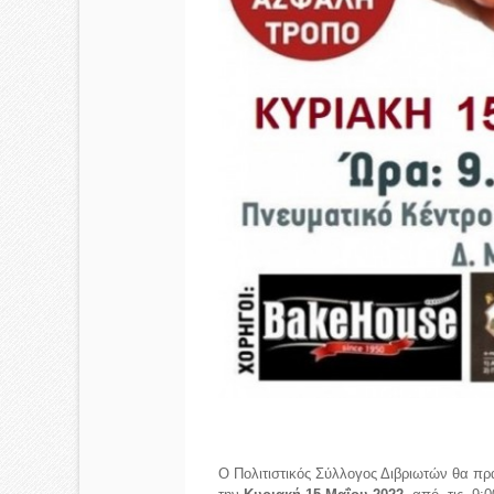
Ο Πολιτιστικός Σύλλογος Διβριωτών θα πρα