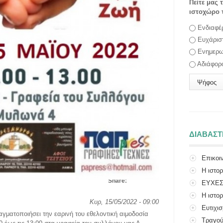
Πείτε μας 
ιστοχώρο 
Επιλογές
Ενδιαφέ
Ευχάρισ
Ενημερω
Αδιάφορ
ΔΙΑΒΑΣ
Επικοι
Η ιστο
Share:
ΕΥΧΕ
Η ιστορ
Κυρ, 15/05/2022 - 09:00
Ευτιχι
γματοποιήσει την εαρινή του εθελοντική αιμοδοσία
Τραγού