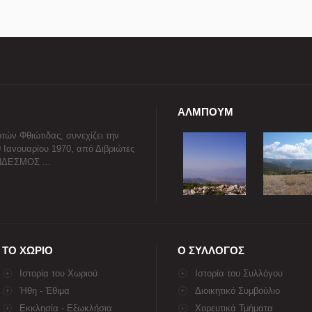
ΑΛΜΠΟΥΜ
τών Φθιώτιδας, συνεχίζει την
0 Ιανουαρίου 1970, από Διβριώτες
ΥΝΔΕΣΜΟΣ ...
ΤΟ ΧΩΡΙΟ
Ο ΣΥΛΛΟΓΟΣ
Ιστορία του Χωριού
Ιστορία του Συλλόγου
Ήθη - Έθιμα
Διοικητικό Συμβούλιο
Εκκλησία - Εξωκλήσια
Χορευτικά Τμήματα