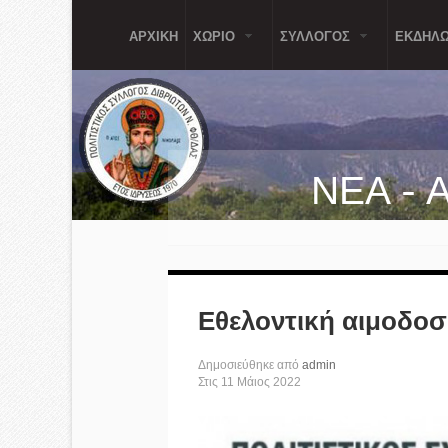
Παράκαμψη προς το κυρίως περιεχόμενο
ΑΡΧΙΚΗ
ΧΩΡΙΟ
ΣΥΛΛΟΓΟΣ
ΕΚΔΗΛΩ
ΝΕΑ - 
Εθελοντική αιμοδοσ
Δημοσιεύθηκε από
admin
Στις
11
Μάιος
2022