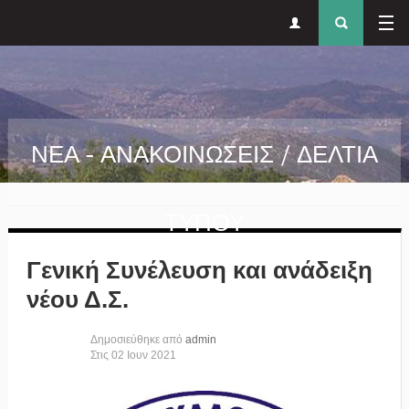
Δευτερεύον
Φόρ
Παράκαμψη προς το κυρίως περιεχόμενο
μενού
αναζήτησ
ΝΕΑ - ΑΝΑΚΟΙΝΩΣΕΙΣ / ΔΕΛΤΙΑ
ΤΥΠΟΥ
Γενική Συνέλευση και ανάδειξη
νέου Δ.Σ.
Δημοσιεύθηκε από
admin
Στις
02
Ιουν
2021