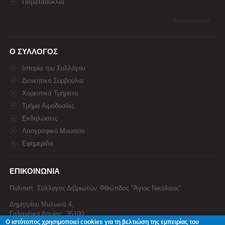
Παρατσούκλια
περισσότερα...
Ο ΣΥΛΛΟΓΟΣ
Ιστορία του Συλλόγου
Διοικητικό Συμβούλιο
Χορευτικά Τμήματα
Τμήμα Αιμοδοσίας
Εκδηλώσεις
Λαογραφικό Μουσείο
Εφημερίδα
ΕΠΙΚΟΙΝΩΝΙΑ
Πολιτιστ. Σύλλογος Διβριωτών Φθιώτιδας "Άγιος Νικόλαος".
Δημητρίου Μυλωνά 4,
Γαλανέικα Λαμίας, 35100
Ο ιστότοπος χρησιμοποιεί cookies για τη βελτιώση της εμπειρίας του