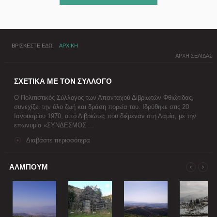
ΒΡΙΣΚΕΣΤΕ ΕΔΩ
ΑΡΧΙΚΗ
ΑΡΧΗ ΣΕΛΙΔΑΣ
ΣΧΕΤΙΚΑ ΜΕ ΤΟΝ ΣΥΛΛΟΓΟ
Ο Πολιτιστικός Σύλλογος των Απανταχού Διβριωτών Φθιώτιδας,
συνεχίζει την όλο ζωή και δράση πορεία του. Ιδρύθηκε στις 20
Ιανουαρίου 1970, από Διβριώτες που διέμεναν στη Λαμία, με την
επωνυμία «ΣΥΝΔΕΣΜΟΣ ...
Διαβάστε περισσότερα
ΑΛΜΠΟΥΜ