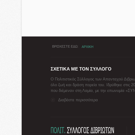
ΒΡΙΣΚΕΣΤΕ ΕΔΩ
ΑΡΧΙΚΗ
ΣΧΕΤΙΚΑ ΜΕ ΤΟΝ ΣΥΛΛΟΓΟ
Ο Πολιτιστικός Σύλλογος των Απανταχού Διβριω
όλο ζωή και δράση πορεία του. Ιδρύθηκε στις 2
που διέμεναν στη Λαμία, με την επωνυμία «Σ
Διαβάστε περισσότερα