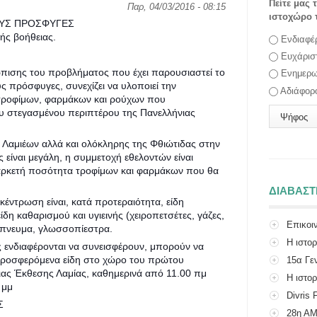
Πείτε μας 
Παρ, 04/03/2016 - 08:15
ιστοχώρο 
ΟΥΣ ΠΡΟΣΦΥΓΕΣ
ής βοήθειας.
Επιλογές
Ενδιαφέ
Ευχάρισ
ώπισης του προβλήματος που έχει παρουσιαστεί το
Ενημερω
ς πρόσφυγες, συνεχίζει να υλοποιεί την
Αδιάφορ
τροφίμων, φαρμάκων και ρούχων που
υ στεγασμένου περιπτέρου της Πανελλήνιας
Λαμιέων αλλά και ολόκληρης της Φθιώτιδας στην
 είναι μεγάλη, η συμμετοχή εθελοντών είναι
η αρκετή ποσότητα τροφίμων και φαρμάκων που θα
ΔΙΑΒΑΣ
κέντρωση είναι, κατά προτεραιότητα, είδη
είδη καθαρισμού και υγιεινής (χειροπετσέτες, γάζες,
Επικοι
νόπνευμα, γλωσσοπίεστρα.
Η ιστο
ς ενδιαφέρονται να συνεισφέρουν, μπορούν να
προσφερόμενα είδη στο χώρο του πρώτου
15α Γε
ιας Έκθεσης Λαμίας, καθημερινά από 11.00 πμ
Η ιστορ
 μμ
Divris 
Σ
28η Α