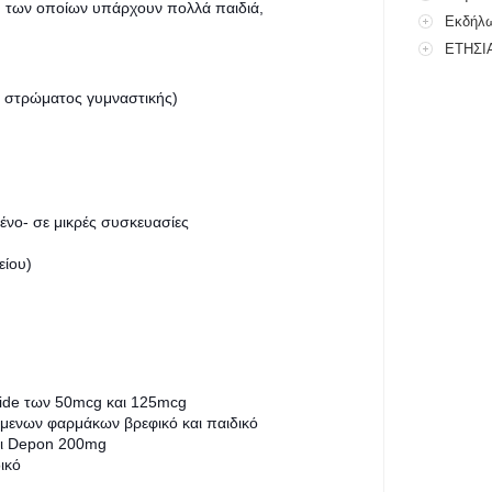
ύ των οποίων υπάρχουν πολλά παιδιά,
Εκδήλω
Πολιτιστικού
ΕΤΗΣΙ
 στρώματος γυμναστικής)
ένο- σε μικρές συσκευασίες
είου)
otide των 50mcg και 125mcg
μενων φαρμάκων βρεφικό και παιδικό
αι Depon 200mg
ικό