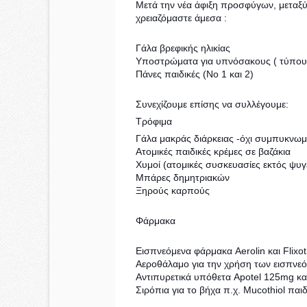
Μετά την νέα άφιξη προσφύγων, μεταξ
χρειαζόμαστε άμεσα :
Γάλα βρεφικής ηλικίας
Υποστρώματα για υπνόσακους ( τύπου
Πάνες παιδικές (Νο 1 και 2)
Συνεχίζουμε επίσης να συλλέγουμε:
Τρόφιμα
Γάλα μακράς διάρκειας -όχι συμπυκνωμ
Ατομικές παιδικές κρέμες σε βαζάκια
Χυμοί (ατομικές συσκευασίες εκτός ψυγ
Μπάρες δημητριακών
Ξηρούς καρπούς
Φάρμακα
Εισπνεόμενα φάρμακα Aerolin και Flix
Αεροθάλαμο για την χρήση των εισπνεό
Αντιπυρετικά υπόθετα Apotel 125mg κ
Σιρόπια για το βήχα π.χ. Mucothiol παιδ