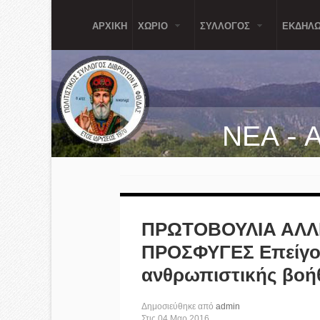
Παράκαμψη προς το κυρίως περιεχόμενο
ΑΡΧΙΚΗ
ΧΩΡΙΟ
ΣΥΛΛΟΓΟΣ
ΕΚΔΗΛΩ
ΝΕΑ - 
ΠΡΩΤΟΒΟΥΛΙΑ ΑΛΛ
ΠΡΟΣΦΥΓΕΣ Επείγου
ανθρωπιστικής βοήθ
Δημοσιεύθηκε από
admin
Στις
04
Μαρ
2016