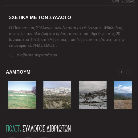
ΑΡΧΗ ΣΕΛΙΔΑΣ
ΣΧΕΤΙΚΑ ΜΕ ΤΟΝ ΣΥΛΛΟΓΟ
Ο Πολιτιστικός Σύλλογος των Απανταχού Διβριωτών Φθιώτιδας,
συνεχίζει την όλο ζωή και δράση πορεία του. Ιδρύθηκε στις 20
Ιανουαρίου 1970, από Διβριώτες που διέμεναν στη Λαμία, με την
επωνυμία «ΣΥΝΔΕΣΜΟΣ ...
Διαβάστε περισσότερα
ΑΛΜΠΟΥΜ