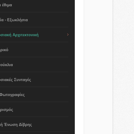
 έθιμα
ία - Εξωκλήσια
σιακή Αρχιτεκτονική
ρικό
ούκλια
σιακές Συνταγές
 Φωτογραφίες
ιρισμός
κή Ένωση Δίβρης