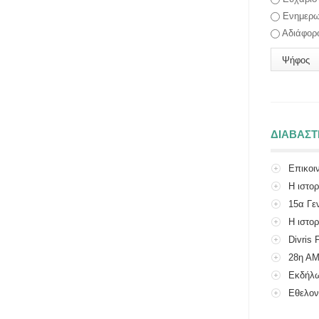
Ενημερω
Αδιάφορ
ΔΙΑΒΑΣ
Επικοι
Η ιστο
15α Γε
Η ιστορ
Divris 
28η Α
Εκδήλω
Πολιτιστικού
Εθελον