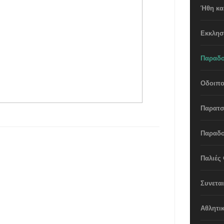
Ήθη και
Εκκλησ
Παραδο
Οδοιπο
Παρατσ
Παραδο
Παλιές
Συνετα
Αθλητι