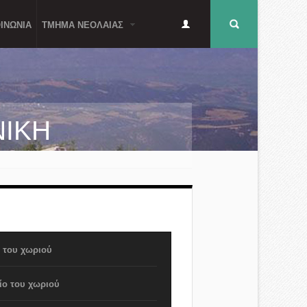
Δευτερεύον
Φόρμα
ΙΝΩΝΙΑ
ΤΜΗΜΑ ΝΕΟΛΑΙΑΣ
μενού
αναζήτησης
ΝΙΚΗ
α του χωριού
ίο του χωριού