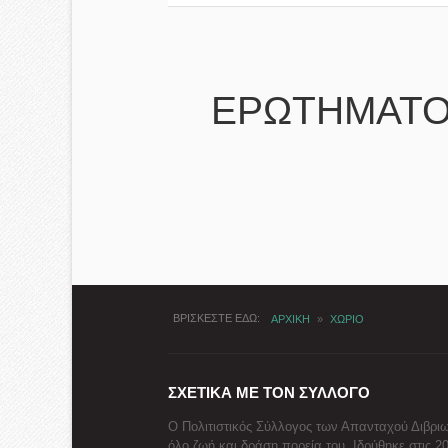
ΕΡΩΤΗΜΑΤΟ
ΒΡΙΣΚΕΣΤΕ ΕΔΩ
ΑΡΧΙΚΗ
»
ΧΩΡΙΟ
ΣΧΕΤΙΚΑ ΜΕ ΤΟΝ ΣΥΛΛΟΓΟ
Ο Πολιτιστικός Σύλλογος των Απανταχού Διβριω
όλο ζωή και δράση πορεία του. Ιδρύθηκε στις 2