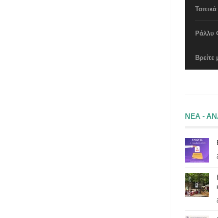
Τοπικά
Ράλλυ 
Βρείτε 
ΝΕΑ - Α