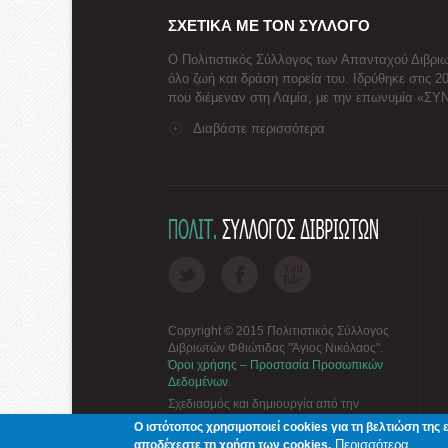
ΣΧΕΤΙΚΑ ΜΕ ΤΟΝ ΣΥΛΛΟΓΟ
Ο Πολιτιστικός Σύλλογος των Απανταχού Διβριω
όλο ζωή και δράση πορεία του. Ιδρύθηκε στις 2
που διέμεναν στη Λαμία, με την επωνυμία «Σ
Διαβάστε περισσότερα
Copyright © 2015 Πολιτιστικός Σύλλογος
Διβριωτών Φθιώτιδας "Άγιος Νικόλαος".
Όροι χρήσης – Προστασία Προσωπικών
Δεδομένων
.
Σχεδιασμός και δημιουργία από την
ΓΝΩΣΙΣ Computers
Ο ιστότοπος χρησιμοποιεί cookies για τη βελτιώση της 
Περισσότερα
αποδέχεστε τη χρήση των cookies.