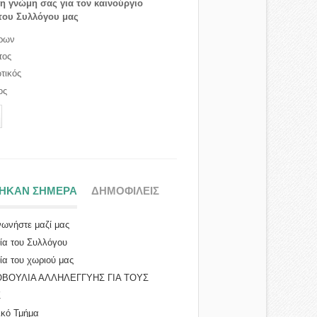
τη γνώμη σας για τον καινούργιο
του Συλλόγου μας
ρων
τος
τικός
ος
ΤΗΚΑΝ ΣΗΜΕΡΑ
(ΕΝΕΡΓΗ ΚΑΡΤΕΛΑ)
ΔΗΜΟΦΙΛΕΙΣ
νωνήστε μαζί μας
ρία του Συλλόγου
ία του χωριού μας
ΒΟΥΛΙΑ ΑΛΛΗΛΕΓΓΥΗΣ ΓΙΑ ΤΟΥΣ
 Επείγο...
Σ
ικό Τμήμα