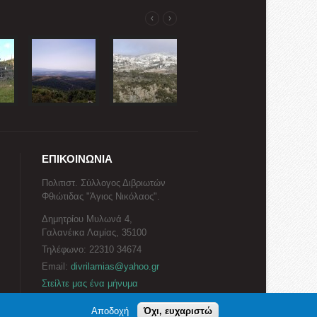
ΕΠΙΚΟΙΝΩΝΙΑ
Πολιτιστ. Σύλλογος Διβριωτών
Φθιώτιδας "Άγιος Νικόλαος".
Δημητρίου Μυλωνά 4,
Γαλανέικα Λαμίας, 35100
Τηλέφωνο: 22310 34674
Email:
divrilamias@yahoo.gr
Στείλτε μας ένα μήνυμα
Αποδοχή
Όχι, ευχαριστώ