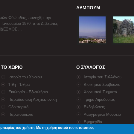
ΑΛΜΠΟΥΜ
τών Φθιώτιδας, συνεχίζει την
0 Ιανουαρίου 1970, από Διβριώτες
ΥΝΔΕΣΜΟΣ ...
ΤΟ ΧΩΡΙΟ
Ο ΣΥΛΛΟΓΟΣ
Ιστορία του Χωριού
Ιστορία του Συλλόγου
Ήθη - Έθιμα
Διοικητικό Συμβούλιο
Εκκλησία - Εξωκλήσια
Χορευτικά Τμήματα
Παραδοσιακή Αρχιτεκτονική
Τμήμα Αιμοδοσίας
Οδοιπορικό
Εκδηλώσεις
Παρατσούκλια
Λαογραφικό Μουσείο
Εφημερίδα
περισσότερα...
εμπειρίας του χρήστη. Με τη χρήση αυτού του ιστότοπου,