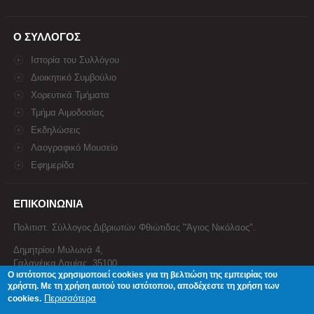
Ο ΣΥΛΛΟΓΟΣ
Ιστορία του Συλλόγου
Διοικητικό Συμβούλιο
Χορευτικά Τμήματα
Τμήμα Αιμοδοσίας
Εκδηλώσεις
Λαογραφικό Μουσείο
Εφημερίδα
ΕΠΙΚΟΙΝΩΝΙΑ
Πολιτιστ. Σύλλογος Διβριωτών Φθιώτιδας "Άγιος Νικόλαος".
Δημητρίου Μυλωνά 4,
Γαλανέικα Λαμίας, 35100
Ο ιστότοπος χρησιμοποιεί cookies για τη βελτιώση της εμπειρίας του
Τηλέφωνο: 22310 34674
χρήστη. Με τη χρήση αυτού του ιστότοπου, αποδέχεστε τη χρήση των
Email:
divrilamias@yahoo.gr
Περισσότερα
cookies.
Στείλτε μας ένα μήνυμα