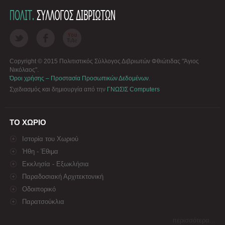
Copyright © 2015 Πολιτιστικός Σύλλογος Διβριωτών Φθιώτιδας "Άγιος
Νικόλαος".
Όροι χρήσης – Προστασία Προσωπικών Δεδομένων
.
Σχεδιασμός και δημιουργία από την
ΓΝΩΣΙΣ Computers
ΤΟ ΧΩΡΙΟ
Ιστορία του Χωριού
Ήθη - Έθιμα
Εκκλησία - Εξωκλήσια
Παραδοσιακή Αρχιτεκτονική
Οδοιπορικό
Παρατσούκλια
περισσότερα...