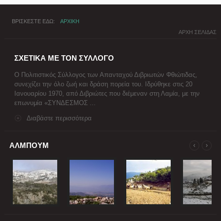
ΒΡΙΣΚΕΣΤΕ ΕΔΩ
ΑΡΧΙΚΗ
ΑΡΧΗ ΣΕΛΙΔΑΣ
ΣΧΕΤΙΚΑ ΜΕ ΤΟΝ ΣΥΛΛΟΓΟ
Ο Πολιτιστικός Σύλλογος των Απανταχού Διβριωτών Φθιώτιδας,
συνεχίζει την όλο ζωή και δράση πορεία του. Ιδρύθηκε στις 20
Ιανουαρίου 1970, από Διβριώτες που διέμεναν στη Λαμία, με την
επωνυμία «ΣΥΝΔΕΣΜΟΣ ...
Διαβάστε περισσότερα
ΑΛΜΠΟΥΜ