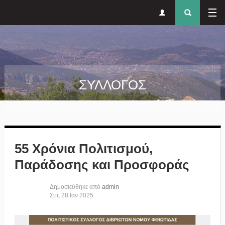
Δευτερεύον
Φόρ
Παράκαμψη προς το κυρίως περιεχόμενο
μενού
αναζήτησ
ΣΥΛΛΟΓΟΣ
55 Χρόνια Πολιτισμού,
Παράδοσης και Προσφοράς
Δημοσιεύθηκε από
admin
Στις
28
Ιαν
2025