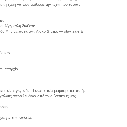
ε τη χάρη να τους μάθουμε την τέχνη του τόξου .
—
ίου
ι, λίγη καλή διάθεση
άδυ M
ην ξεχάσεις αντηλιακό & νερό — stay safe &
τήσεων
την επαρχία
κης είναι γεγονός. Η εκστρατεία μοιράσματος αυτής
μεγάλους αποτελεί έναν από τους βασικούς μας
ουνού;
χος για την παιδεία.