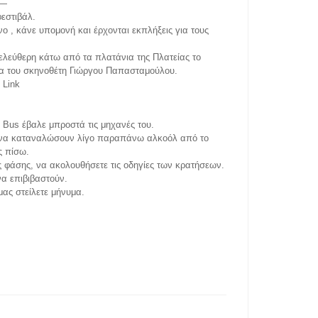
—
εστιβάλ.
όνο , κάνε υπομονή και έρχονται εκπλήξεις για τους
ελεύθερη κάτω από τα πλατάνια της Πλατείας το
α του σκηνοθέτη Γιώργου Παπασταμούλου.
Link
c Bus έβαλε μπροστά τις μηχανές του.
ν να καταναλώσουν λίγο παραπάνω αλκοόλ από το
ς πίσω.
ς φάσης, να ακολουθήσετε τις οδηγίες των κρατήσεων.
α επιβιβαστούν.
μας στείλετε μήνυμα.