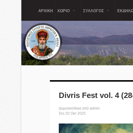
Παράκαμψη προς το κυρίως περιεχόμενο
ΑΡΧΙΚΗ
ΧΩΡΙΟ
ΣΥΛΛΟΓΟΣ
ΕΚΔΗΛΩ
Divris Fest vol. 4 (2
Δημοσιεύθηκε από
admin
Στις
02
Οκτ
2025