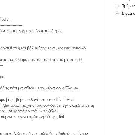
Τμήμα 
Εκκλησ
roditi –
-------------------
ώσεις και ολοήμερες δραστηριότητες.
ριστεί το φεστιβάλ Δίβρης είναι, ως ένα μουσικό
κό πιστεύουμε πως του ταιριάζει περισσότερο.
—
μα
άξεις κάτι μοναδικό με τα χέρια σου; Έλα να
υμε βήμα βήμα το λογότυπο του Divris Fest
t. Μια μορφή τέχνης που συνδυάζει την ακρίβεια με τη
ατα και καρφάκια πάνω σε ξύλο.
ούμενο να γίνει κράτηση θέσης , link
το φεστιβάλ αφού για πολλούς οι Διβριώτες, έχουν