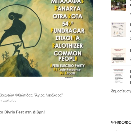
Share:
δημοσίευση 
ιβριωτών Φθιώτιδας "Άγιος Νικόλαος"
ή νεολαίας
ο Divris Fest στη Δίβρη!
ΨΗΦΟΦΟ