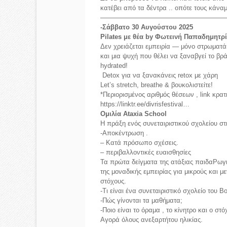
κατέβει από τα δέντρα .. οπότε τους κάναμ
———————————————————
-Σάββατο 30 Αυγούστου 2025
Pilates με θέα by Φωτεινή Παπαδημητρ
Δεν χρειάζεται εμπειρία — μόνο στρωματάκ
και μια ψυχή που θέλει να ξαναβγεί το βρ
hydrated!
Detox για να ξανακάνεις retox με χάρη
Let’s stretch, breathe & βουκολιστείτε!
*Περιορισμένος αριθμός θέσεων , link κρα
https://linktr.ee/divrisfestival…
Ομιλία Ataxia School
Η πράξη ενός συνεταιριστικού σχολείου σ
-Αποκέντρωση .
– Κατά πρόσωπο σχέσεις.
– περιβαλλοντικές ευαισθησίες
Τα πρώτα δείγματα της ατάξιας παιδαΡωγι
της μοναδικής εμπειρίας για μικρούς και 
στόχους.
-Τι είναι ένα συνεταιριστικό σχολείο του Β
-Πώς γίνονται τα μαθήματα;
-Ποιο είναι το όραμα , το κίνητρο και ο στό
Αγορά όλους ανεξαρτήτου ηλικίας.