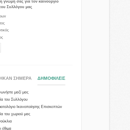
τη γνώμη σας για τον καινούργιο
του Συλλόγου μας
ρων
τος
τικός
ος
ΤΗΚΑΝ ΣΗΜΕΡΑ
ΔΗΜΟΦΙΛΕΙΣ
(ΕΝΕΡΓΗ ΚΑΡΤΕΛΑ)
νωνήστε μαζί μας
ρία του Συλλόγου
ατολόγιο Ικανοποίησης Επισκεπτών
ία του χωριού μας
ούκλια
ι έθιμα