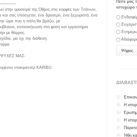
Πείτε μας 
————-
ιστοχώρο 
εί στην οροσειρά της Όθρυς,στις κορφές των Τιτάνων,
και σας υπόσχεται, ένα δροσερό, ένα ξεχωριστό, ένα
Επιλογές
Ενδιαφέ
ην ώρα που η πόλη θα βράζει, με
Ευχάρισ
ουβλάκια, κατασκήνωση στη φύση και εργαστήρια
Ενημερω
ίρι με θάρρος.
χέδια, μα όχι την διάθεση.
Αδιάφορ
νόρμα.
 ΨΥΧΕΣ ΜΑΣ-
ευμένου ντοκιμαντέρ KARIBU
ΔΙΑΒΑΣ
Επικοι
Η ιστο
Ερωτημ
Η ιστορ
Παρατσ
Ήθη κα