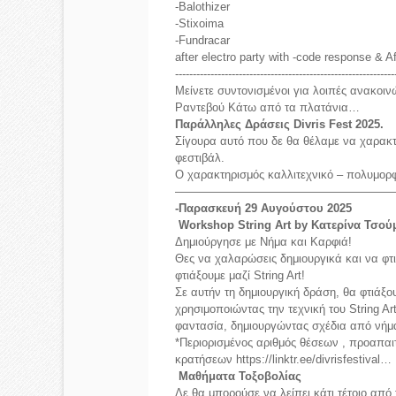
-Balothizer
-Stixoima
-Fundracar
after electro party with -code response & Af
--------------------------------------------------------------
Μείνετε συντονισμένοι για λοιπές ανακοιν
Ραντεβού Κάτω από τα πλατάνια…
Παράλληλες Δράσεις Divris Fest 2025.
Σίγουρα αυτό που δε θα θέλαμε να χαρακτη
φεστιβάλ.
Ο χαρακτηρισμός καλλιτεχνικό – πολυμορφι
———————————————————
-Παρασκευή 29 Αυγούστου 2025
Workshop String Art by Κατερίνα Τσού
Δημιούργησε με Νήμα και Καρφιά!
Θες να χαλαρώσεις δημιουργικά και να φτι
φτιάξουμε μαζί String Art!
Σε αυτήν τη δημιουργική δράση, θα φτιάξο
χρησιμοποιώντας την τεχνική του String Ar
φαντασία, δημιουργώντας σχέδια από νήμ
*Περιορισμένος αριθμός θέσεων , προαπαιτ
κρατήσεων
https://linktr.ee/divrisfestival…
Μαθήματα Τοξοβολίας
Δε θα μπορούσε να λείπει κάτι τέτοιο από 