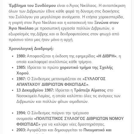
Έμβλημα του Συνδέσμου
είναι ο Άγιος Νικόλαος. Η ανταπόκριση
όλων των Διβριωτών έδινε κάθε φορά τη δύναμη στις διοικήσεις
του Συλλόγου για μεγαλύτερα ανοίγματα. Η ετήσια χοροεσπερίδα,
η γιορτή στον Άγιο Νικόλαο και η κατασκευή του
Ξενώνα στον
Άγιο Νικόλαο
με προσωπική εργασία πολλών Διβριωτών, ο
εξωραϊσμός της Δίβρης και οι δενδροφυτεύσεις στον φτωχό από
πράσινο τόπο μας ήταν μόνο η αρχή.
Χρονολογική Διαδρομή:
1980:
Αποφασίζεται η έκδοση της εφημερίδας
«Η ΔΙΒΡΗ»
, η
οποία κυκλοφορεί ανελλιπώς κάθε τρίμηνο.
1985:
Ιδρύεται το πρώτο
χορευτικό τμήμα της Σχολής
Χορού
.
1987:
Ο Σύνδεσμος μετονομάζεται σε
«ΣΥΛΛΟΓΟΣ
ΑΠΑΝΤΑΧΟΥ ΔΙΒΡΙΩΤΩΝ ΦΘΙΩΤΙΔΑΣ»
.
13 Δεκεμβρίου 1987:
Ιδρύεται η
Τράπεζα Αίματος
στο
Νοσοκομείο Λαμίας, η οποία καλύπτει όλες τις ανάγκες των
Διβριωτών και πολλών φίλων αιμοδοτών.
1994:
Ο Σύνδεσμος παίρνει την τρέχουσα
ονομασία
«ΠΟΛΙΤΙΣΤΙΚΟΣ ΣΥΛΛΟΓΟΣ ΔΙΒΡΙΩΤΩΝ ΝΟΜΟΥ
ΦΘΙΩΤΙΔΑΣ»
για να καλύψει νέες δραστηριότητες.
2003:
Αγοράζεται και δημιουργείται το
Πνευματικό και