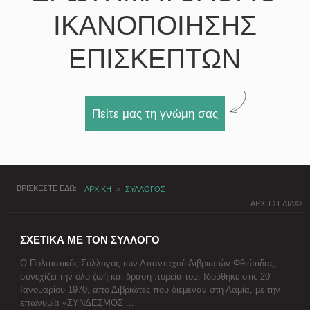
ΙΚΑΝΟΠΟΙΗΣΗΣ
ΕΠΙΣΚΕΠΤΩΝ
Πείτε μας τη γνώμη σας
ΒΡΙΣΚΕΣΤΕ ΕΔΩ
ΑΡΧΙΚΗ
»
ΣΥΛΛΟΓΟΣ
ΑΡΧΗ ΣΕΛΙΔΑΣ
ΣΧΕΤΙΚΑ ΜΕ ΤΟΝ ΣΥΛΛΟΓΟ
Ο Πολιτιστικός Σύλλογος των Απανταχού Διβριωτών Φθιώτιδας,
συνεχίζει την όλο ζωή και δράση πορεία του. Ιδρύθηκε στις 20
Ιανουαρίου 1970, από Διβριώτες που διέμεναν στη Λαμία, με την
επωνυμία «ΣΥΝΔΕΣΜΟΣ ...