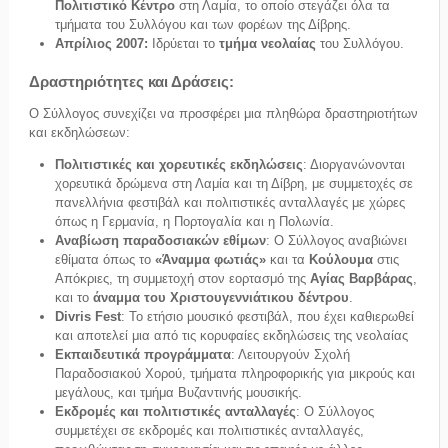
Πολιτιστικό Κέντρο
στη Λαμία, το οποίο στεγάζει όλα τα
τμήματα του Συλλόγου και των φορέων της Δίβρης.
Απρίλιος 2007:
Ιδρύεται το
τμήμα νεολαίας
του Συλλόγου.
Δραστηριότητες και Δράσεις:
Ο Σύλλογος συνεχίζει να προσφέρει μια πληθώρα δραστηριοτήτων
και εκδηλώσεων:
Πολιτιστικές και χορευτικές εκδηλώσεις
: Διοργανώνονται
χορευτικά δρώμενα στη Λαμία και τη Δίβρη, με συμμετοχές σε
πανελλήνια φεστιβάλ και πολιτιστικές ανταλλαγές με χώρες
όπως η Γερμανία, η Πορτογαλία και η Πολωνία.
Αναβίωση παραδοσιακών εθίμων
: Ο Σύλλογος αναβιώνει
εθίματα όπως το
«Άναμμα φωτιάς»
και τα
Κούλουμα
στις
Απόκριες, τη συμμετοχή στον εορτασμό της
Αγίας Βαρβάρας
,
και το
άναμμα του Χριστουγεννιάτικου δέντρου
.
Divris Fest
: Το ετήσιο μουσικό φεστιβάλ, που έχει καθιερωθεί
και αποτελεί μια από τις κορυφαίες εκδηλώσεις της νεολαίας
Εκπαιδευτικά προγράμματα
: Λειτουργούν Σχολή
Παραδοσιακού Χορού, τμήματα πληροφορικής για μικρούς και
μεγάλους, και τμήμα Βυζαντινής μουσικής.
Εκδρομές και πολιτιστικές ανταλλαγές
: Ο Σύλλογος
συμμετέχει σε εκδρομές και πολιτιστικές ανταλλαγές,