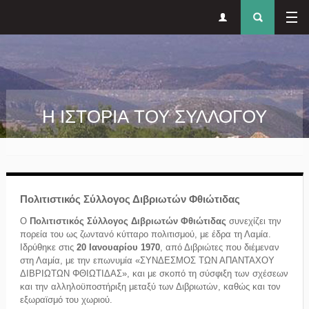
Δευτερεύον
Φόρ
Παράκαμψη προς το κυρίως περιεχόμενο
μενού
αναζήτησ
Η ΙΣΤΟΡΙΑ ΤΟΥ ΣΥΛΛΟΓΟΥ
Πολιτιστικός Σύλλογος Διβριωτών Φθιώτιδας
Ο
Πολιτιστικός Σύλλογος Διβριωτών Φθιώτιδας
συνεχίζει την
πορεία του ως ζωντανό κύτταρο πολιτισμού, με έδρα τη Λαμία.
Ιδρύθηκε στις
20 Ιανουαρίου 1970
, από Διβριώτες που διέμεναν
στη Λαμία, με την επωνυμία «ΣΥΝΔΕΣΜΟΣ ΤΩΝ ΑΠΑΝΤΑΧΟΥ
ΔΙΒΡΙΩΤΩΝ ΦΘΙΩΤΙΔΑΣ», και με σκοπό τη σύσφιξη των σχέσεων
και την αλληλοϋποστήριξη μεταξύ των Διβριωτών, καθώς και τον
εξωραϊσμό του χωριού.